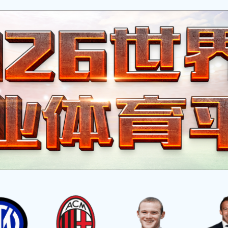
App
关于我们
体育看点
方网站
带您畅享
门体育项目。
容实时更新
。