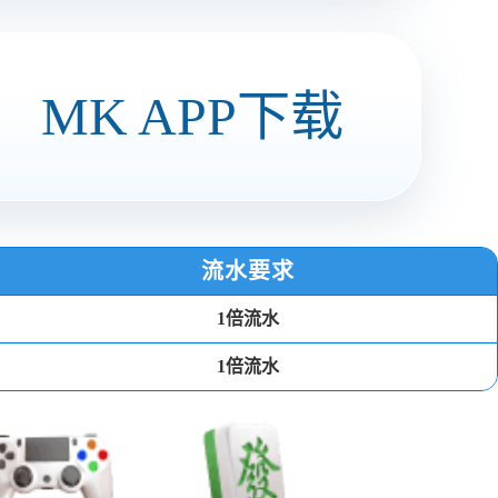
米兰官网
华体会体育
BB官网