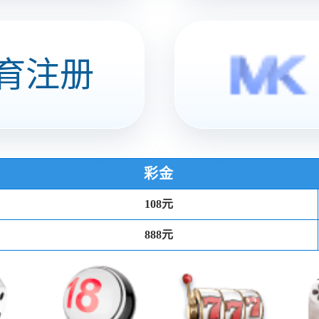
App下载
关于我们
隐私政策
服务协议
网站地图
合作 / 推荐平台
运滚滚」🔰【官方授权】🔰 成立于
乐动官方网站
平台服务的职能厂家，是一家集科
开云网页版页面登录
(中国)唯一官方网站只有注重产品
MK体育官方网站
优良的产品为广大客户提供在线平