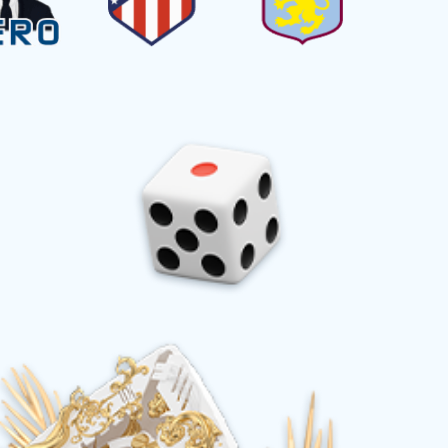
方面还没有报价
道，这位葡萄牙边锋已
莱奥的转会传闻沸沸扬
划面临微妙局面。