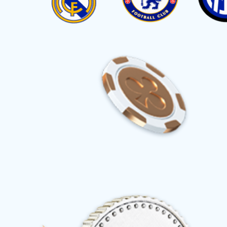
意媒：莱奥再
AC米兰的锋线核心拉
向俱乐部管理层明确
扬，目前来自英超的