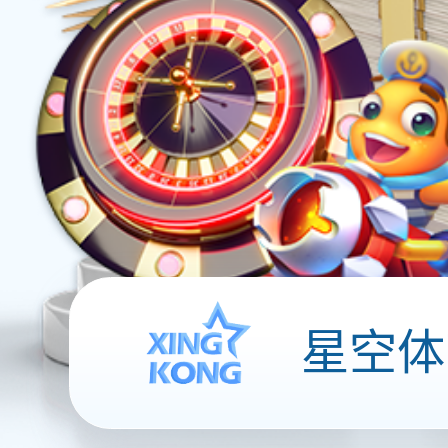
莱奥态度明
这并非莱奥第一次被曝
战绩起伏不定，加上
已经足够出色，渴望
纪人，希望“尽快推动
言，莱奥的这番表态
英超球队观
尽管莱奥的经纪人团
等传统买家都被传出
约金——据合同条款，
支出持谨慎态度。此
应能力存疑。一位转会