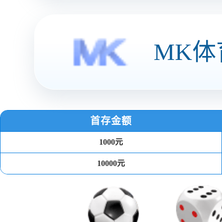
认识 米兰在线(中国)唯一官方网站
米兰在线(中国)唯一官方网站 ✅eson推荐✅「2026好
2006年4月，注册资金9.5亿，是一家生产各类互联网
研、生产、销售为一体的互联网平台产品企业。米兰在线
质量，才可以走得更远，才可以赢得未来。我们公司用
台服务和新型互联网平台制品！
support@mooreloggingsupply.com