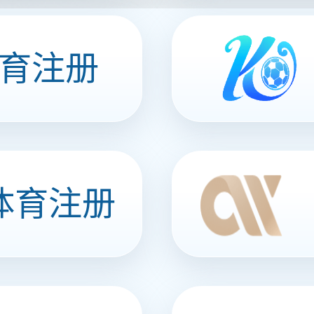
这种被动调整暴露了球队内线储备的薄弱，休赛期未能引进可靠
考验，伤病管理成赛季转折点
队另一位内线球员也因小伤出战成疑，目前仅剩两名缺乏经验的
尚无明确时间表，但球队必须正视内线高度骤降的现实。对于年
要在实战中快速积累对抗经验，哪怕每场只能保护五六个关键篮
天津队亟需优化伤病预防机制，特别是针对像张兆旭这样有旧伤
更重要。若能在接下来几场比赛中至少赢下50%的卡位战，待
的希望。