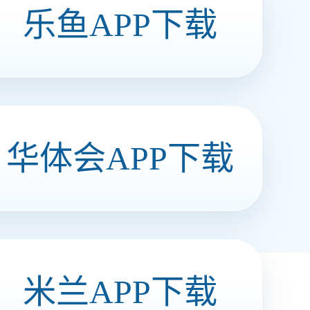
下一篇：
多特蒙德后卫禁区内抱摔未判罚，拜