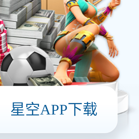
治疗。本赛季他场均出
医透露，此次加重已导
增加12分，对手在禁
板卡位意识是数据无法
盾
射手群创造机会。如今
篮板保护率从联盟中游
消耗加大后三分命中率
传统中锋的球队时，篮