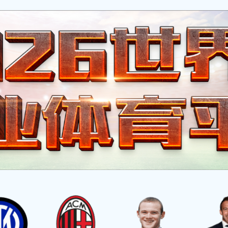
App
关于我们
体育看点
方网站
带您畅享
门体育项目。
容实时更新
。