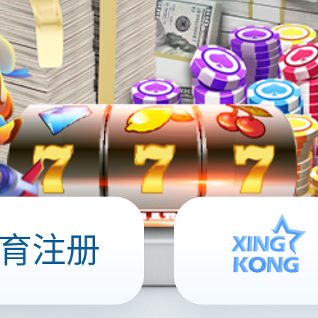
反复，防守核心缺阵影响立竿见影
非突发状况，早在之前几个赛季他便因椎间盘突出多次接受保守
钟左右，但高强度的对抗和密集的赛程让伤势进一步恶化。据队
系统性休养。在张兆旭缺阵的两场比赛中，天津队内线失分场均
至58%，这正是内线高度骤降最直观的代价。他的护框能力和篮
锋无论是身高还是经验都难以填补这一真空。
迫调整，外线火力与篮板保护陷入矛
赖外线投射拉动进攻，张兆旭在场时可以通过掩护和二次篮板为
不得不尝试提速打小个阵容，但这导致两个连锁反应：一是后场
屡屡通过二次进攻得分；二是外线球员需要更多参与协防，体能
近两场比赛中尝试让前锋客串中锋，但身高劣势明显，面对拥有